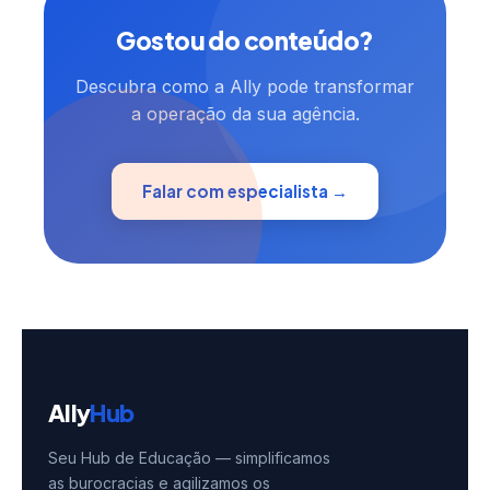
Gostou do conteúdo?
Descubra como a Ally pode transformar
a operação da sua agência.
Falar com especialista →
Ally
Hub
Seu Hub de Educação — simplificamos
as burocracias e agilizamos os