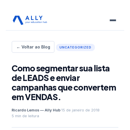
← Voltar ao Blog
UNCATEGORIZED
Como segmentar sua lista
de LEADS e enviar
campanhas que convertem
em VENDAS.
Ricardo Lemos — Ally Hub
·
15 de janeiro de 2018
·
5 min de leitura