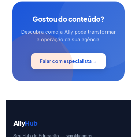
Gostou do conteúdo?
Descubra como a Ally pode transformar
a operação da sua agência.
Falar com especialista →
Ally
Hub
Seu Hub de Educação — simplificamos