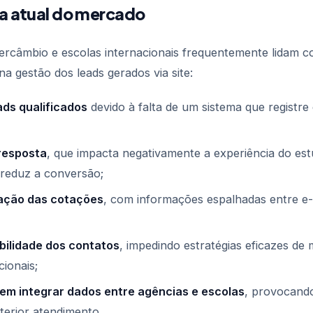
a atual do mercado
tercâmbio e escolas internacionais frequentemente lidam 
 na gestão dos leads gerados via site:
ads qualificados
devido à falta de um sistema que registre 
resposta
, que impacta negativamente a experiência do es
 reduz a conversão;
ação das cotações
, com informações espalhadas entre e-m
ibilidade dos contatos
, impedindo estratégias eficazes de
cionais;
 em integrar dados entre agências e escolas
, provocando
terior atendimento.