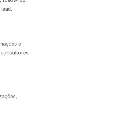
, follow-up,
lead.
rmações e
 consultores
izações,