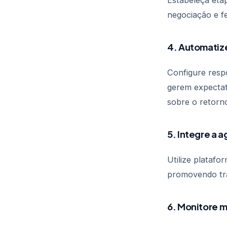
Estabeleça etap
negociação e f
4. Automatize
Configure resp
gerem expectat
sobre o retorn
5. Integre a 
Utilize platafo
promovendo tra
6. Monitore 