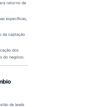
ara retorno de
as específicas,
o da captação
icação dos
os do negócio.
âmbio
stão de leads