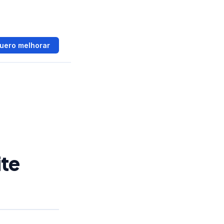
uero melhorar
ite