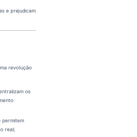
es e prejudicam
ma revolução
entralizam os
amento
e permitem
 real;