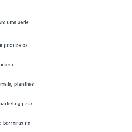
com uma série
e priorize os
tudante
ails, planilhas
 marketing para
 barreiras na