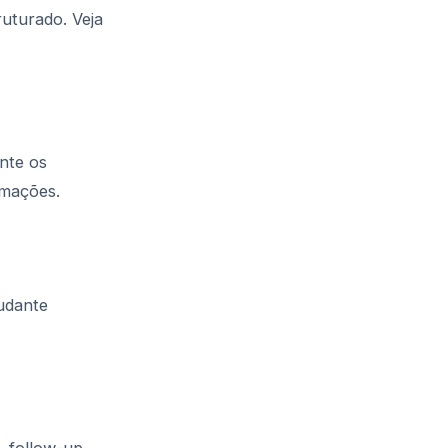
ruturado. Veja
nte os
rmações.
tudante