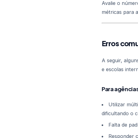
Avalie o númer
métricas para a
Erros comu
A seguir, algu
e escolas inter
Para agência
Utilizar múl
dificultando o 
Falta de pa
Responder c