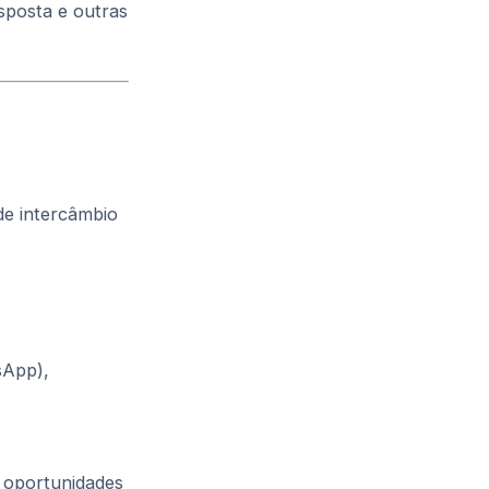
sposta e outras
de intercâmbio
sApp),
 oportunidades