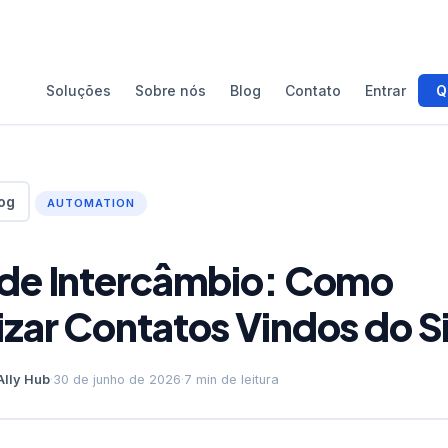
Soluções
Sobre nós
Blog
Contato
Entrar
Q
og
AUTOMATION
de Intercâmbio: Como
zar Contatos Vindos do S
Ally Hub
·
30 de junho de 2026
·
7 min de leitura