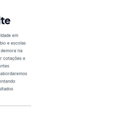
ite
uldade em
bio e escolas
r demora na
ar cotações e
antes
o, abordaremos
entando
ultados