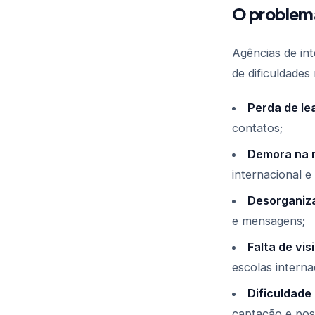
O problem
Agências de in
de dificuldades
Perda de le
contatos;
Demora na 
internacional e
Desorganiz
e mensagens;
Falta de vis
escolas interna
Dificuldade
captação e pos