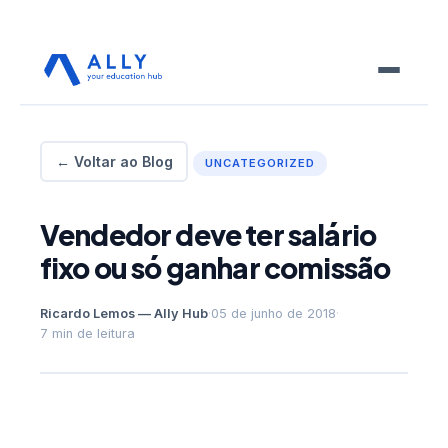
← Voltar ao Blog
UNCATEGORIZED
Vendedor deve ter salário
fixo ou só ganhar comissão
Ricardo Lemos — Ally Hub
·
05 de junho de 2018
·
7 min de leitura