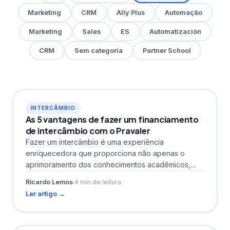
Marketing
CRM
Ally Plus
Automação
Marketing
Sales
ES
Automatización
CRM
Sem categoria
Partner School
INTERCÂMBIO
As 5 vantagens de fazer um financiamento
de intercâmbio com o Pravaler
Fazer um intercâmbio é uma experiência
enriquecedora que proporciona não apenas o
aprimoramento dos conhecimentos acadêmicos,
mas também o crescimento pessoal e cultural. No...
Ricardo Lemos
·
4 min de leitura
Ler artigo →