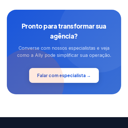
Pronto para transformar sua
agência?
Converse com nossos especialistas e veja
como a Ally pode simplificar sua operação.
Falar com especialista →