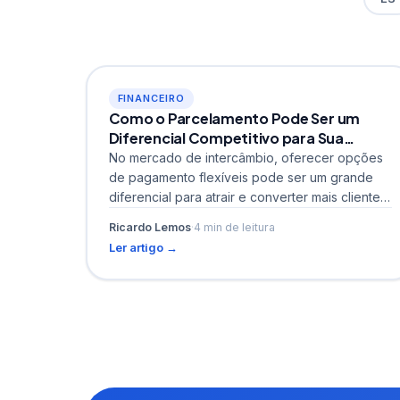
FINANCEIRO
Como o Parcelamento Pode Ser um
Diferencial Competitivo para Sua
Agência de Intercâmbio
No mercado de intercâmbio, oferecer opções
de pagamento flexíveis pode ser um grande
diferencial para atrair e converter mais clientes.
Muitas agências ainda trabalham...
Ricardo Lemos
·
4 min de leitura
Ler artigo →