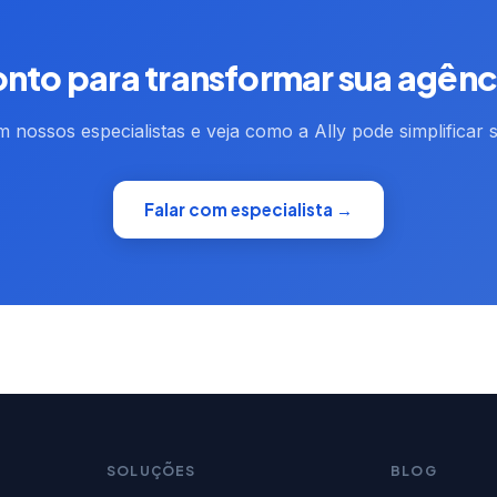
onto para transformar sua agênc
 nossos especialistas e veja como a Ally pode simplificar 
Falar com especialista →
SOLUÇÕES
BLOG