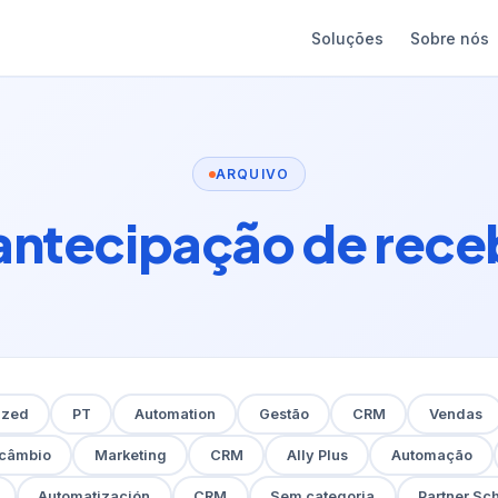
Soluções
Sobre nós
ARQUIVO
antecipação de rece
ized
PT
Automation
Gestão
CRM
Vendas
rcâmbio
Marketing
CRM
Ally Plus
Automação
Automatización
CRM
Sem categoria
Partner Sc