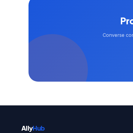
Pr
Converse com
Ally
Hub