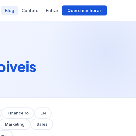
Blog
Contato
Entrar
Quero melhorar
biveis
Financeiro
EN
Marketing
Sales
hool