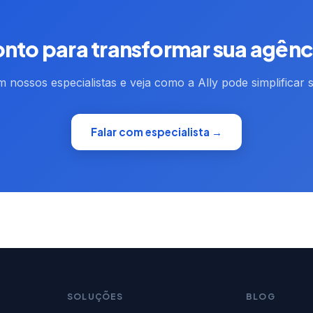
onto para transformar sua agênc
 nossos especialistas e veja como a Ally pode simplificar 
Falar com especialista →
SOLUÇÕES
BLOG