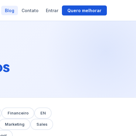
Blog
Contato
Entrar
Quero melhorar
os
Financeiro
EN
Marketing
Sales
hool