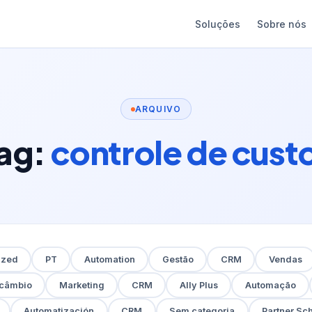
Soluções
Sobre nós
ARQUIVO
ag:
controle de cust
ized
PT
Automation
Gestão
CRM
Vendas
rcâmbio
Marketing
CRM
Ally Plus
Automação
Automatización
CRM
Sem categoria
Partner Sc