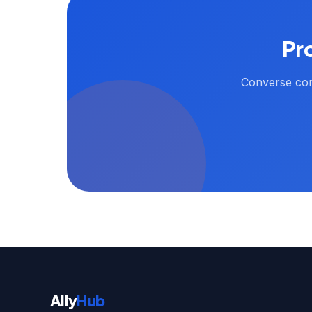
Pr
Converse com
Ally
Hub