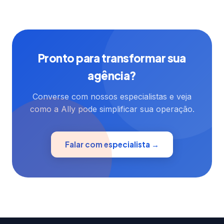
Pronto para transformar sua
agência?
Converse com nossos especialistas e veja
como a Ally pode simplificar sua operação.
Falar com especialista →