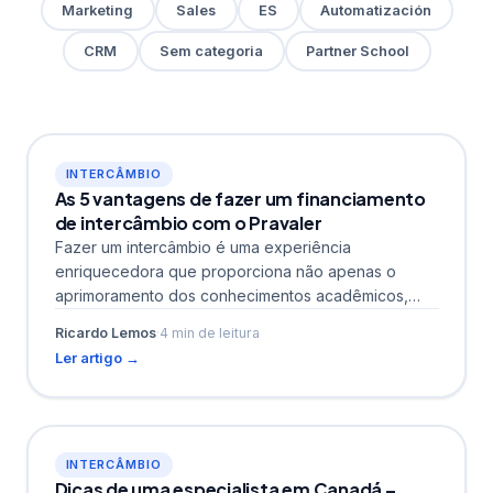
Marketing
Sales
ES
Automatización
CRM
Sem categoria
Partner School
INTERCÂMBIO
As 5 vantagens de fazer um financiamento
de intercâmbio com o Pravaler
Fazer um intercâmbio é uma experiência
enriquecedora que proporciona não apenas o
aprimoramento dos conhecimentos acadêmicos,
mas também o crescimento pessoal e cultural. No...
Ricardo Lemos
·
4 min de leitura
Ler artigo →
INTERCÂMBIO
Dicas de uma especialista em Canadá –