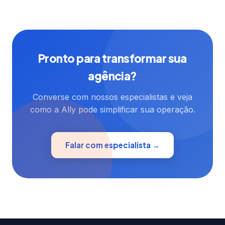
Pronto para transformar sua
agência?
Converse com nossos especialistas e veja
como a Ally pode simplificar sua operação.
Falar com especialista →