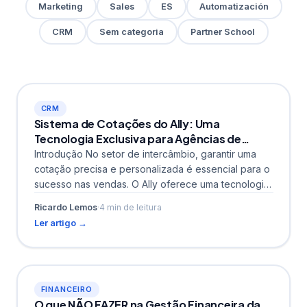
Marketing
Sales
ES
Automatización
CRM
Sem categoria
Partner School
CRM
Sistema de Cotações do Ally: Uma
Tecnologia Exclusiva para Agências de
Intercâmbio, Com Foco em Gestão
Introdução No setor de intercâmbio, garantir uma
Integrada
cotação precisa e personalizada é essencial para o
sucesso nas vendas. O Ally oferece uma tecnologia
inovadora...
Ricardo Lemos
·
4 min de leitura
Ler artigo →
FINANCEIRO
O que NÃO FAZER na Gestão Financeira da