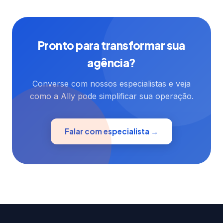
Pronto para transformar sua
agência?
Converse com nossos especialistas e veja
como a Ally pode simplificar sua operação.
Falar com especialista →