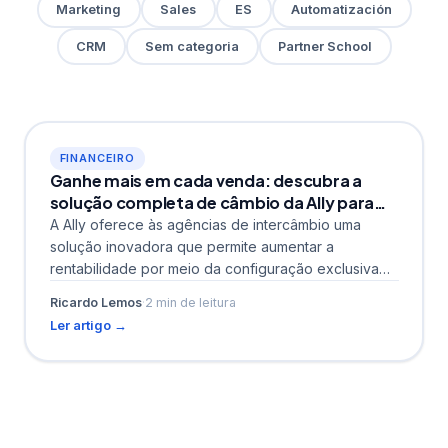
Marketing
Sales
ES
Automatización
CRM
Sem categoria
Partner School
FINANCEIRO
Ganhe mais em cada venda: descubra a
solução completa de câmbio da Ally para
agências de intercâmbio
A Ally oferece às agências de intercâmbio uma
solução inovadora que permite aumentar a
rentabilidade por meio da configuração exclusiva
de spread cambial em...
Ricardo Lemos
·
2 min de leitura
Ler artigo →